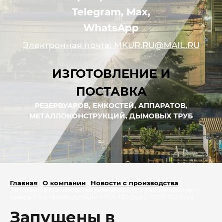
Telegram, Max,
WhatsApp
Электронная почта: MKUR.RU@MAIL.RU
ИЗГОТОВЛЕНИЕ И
ПОСТАВКА
РЕЗЕРВУАРОВ, ЕМКОСТЕЙ, АППАРАТОВ,
МЕТАЛЛОКОНСТРУКЦИЙ, ДЫМОВЫХ ТРУБ
Главная
О компании
Новости с производства
\
\
\
Запущены в производство резервуары для района крайнего
севера РФ в теплоизоляции РГСН-100 (3шт), РГСП-100 (1шт).
Запущены в