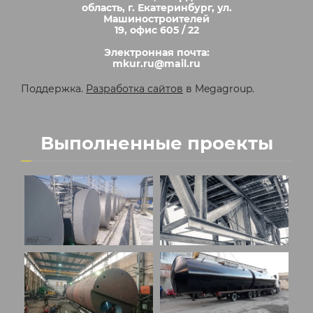
область, г. Екатеринбург, ул.
Машиностроителей
19, офис 605 / 22
Электронная почта:
mkur.ru@mail.ru
Поддержка.
Разработка сайтов
в Megagroup.
Выполненные проекты
+
+
+
+