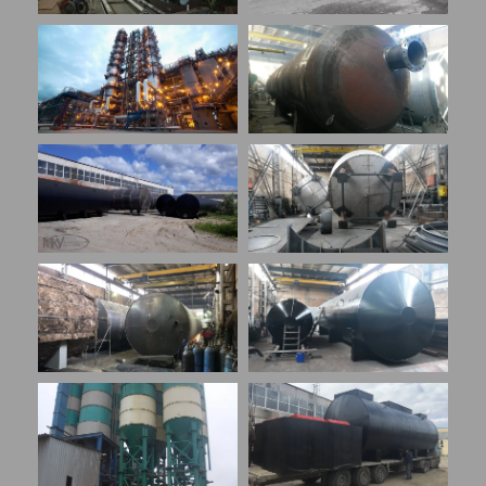
+
+
+